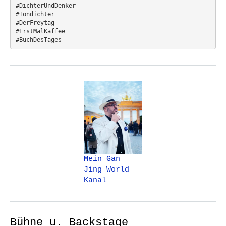
#DichterUndDenker
#Tondichter
#DerFreytag   
#ErstMalKaffee  
#BuchDesTages
Mein Gan
Jing World
Kanal
Bühne u. Backstage