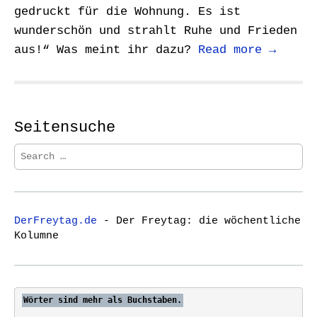
gedruckt für die Wohnung. Es ist
wunderschön und strahlt Ruhe und Frieden
aus!“ Was meint ihr dazu?
Read more →
Seitensuche
S
e
a
r
c
DerFreytag.de
- Der Freytag: die wöchentliche
h
Kolumne
f
o
r
:
Wörter sind mehr als Buchstaben.