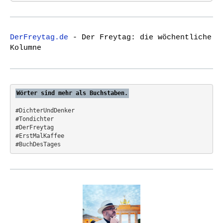
a
r
c
DerFreytag.de
- Der Freytag: die wöchentliche
h
Kolumne
f
o
r
:
Wörter sind mehr als Buchstaben.
#DichterUndDenker
#Tondichter
#DerFreytag   
#ErstMalKaffee  
#BuchDesTages