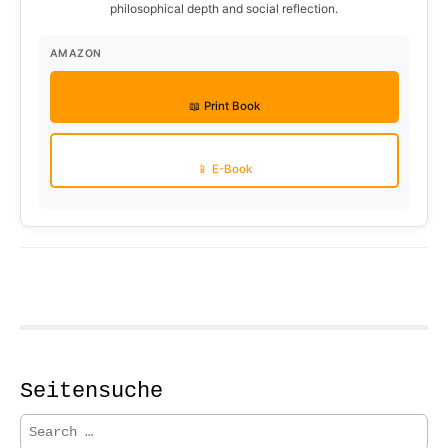
philosophical depth and social reflection.
AMAZON
📖 Print Book
📱 E-Book
Seitensuche
S
e