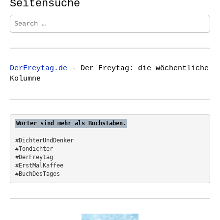
Seitensuche
S
e
a
r
c
DerFreytag.de
- Der Freytag: die wöchentliche
h
Kolumne
f
o
r
:
Wörter sind mehr als Buchstaben.
#DichterUndDenker
#Tondichter
#DerFreytag   
#ErstMalKaffee  
#BuchDesTages