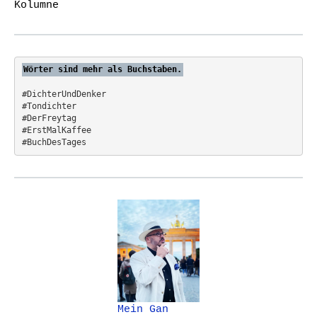
Kolumne
f
o
r
:
Wörter sind mehr als Buchstaben.
#DichterUndDenker
#Tondichter
#DerFreytag   
#ErstMalKaffee  
#BuchDesTages
Mein Gan