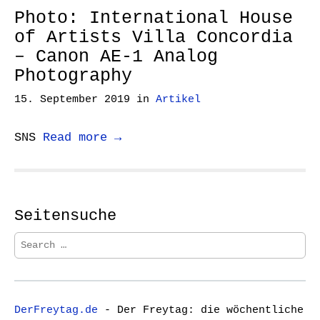
Photo: International House
of Artists Villa Concordia
– Canon AE-1 Analog
Photography
15. September 2019
in
Artikel
SNS
Read more →
Seitensuche
S
e
a
r
c
DerFreytag.de
- Der Freytag: die wöchentliche
h