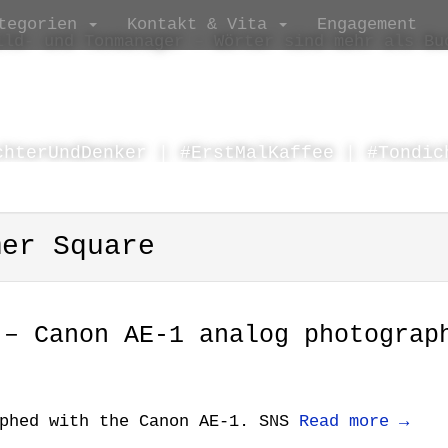
tegorien
Kontakt & Vita
Engagement
ild- und Tonmanager – Wörter sind mehr als Bu
chterUndDenker | #ErstMalKaffee | #Tondic
mer Square
 – Canon AE-1 analog photograp
aphed with the Canon AE-1. SNS
Read more →