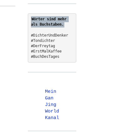
Wörter sind mehr 
als Buchstaben.
#DichterUndDenker
#Tondichter
#DerFreytag   
#ErstMalKaffee  
#BuchDesTages
Mein
Gan
Jing
World
Kanal