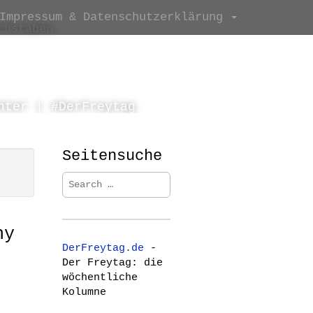
Impressum & Datenschutzerklärung
chstaben.
hter | #DerFreytag
Seitensuche
S
e
a
r
hy
c
DerFreytag.de
-
h
Der Freytag: die
f
wöchentliche
o
Kolumne
r
: