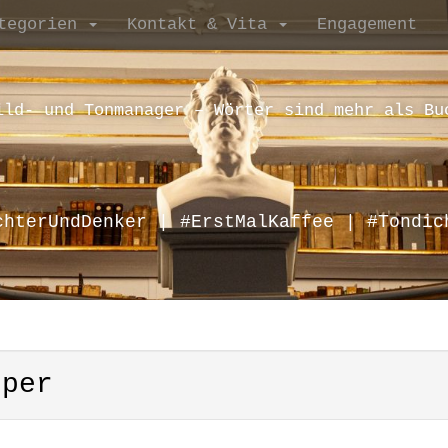
tegorien
Kontakt & Vita
Engagement
ild- und Tonmanager – Wörter sind mehr als Bu
chterUndDenker | #ErstMalKaffee | #Tondic
oper