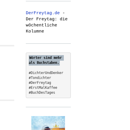
r
c
DerFreytag.de
-
h
Der Freytag: die
f
wöchentliche
o
Kolumne
r
:
Wörter sind mehr 
als Buchstaben.
#DichterUndDenker
#Tondichter
#DerFreytag   
#ErstMalKaffee  
#BuchDesTages