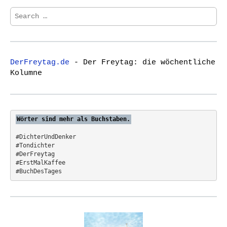
S
e
a
r
c
DerFreytag.de
- Der Freytag: die wöchentliche
h
Kolumne
f
o
r
:
Wörter sind mehr als Buchstaben.
#DichterUndDenker
#Tondichter
#DerFreytag   
#ErstMalKaffee  
#BuchDesTages