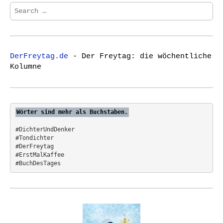
S
e
a
r
c
DerFreytag.de
- Der Freytag: die wöchentliche
h
Kolumne
f
o
r
:
Wörter sind mehr als Buchstaben.
#DichterUndDenker
#Tondichter
#DerFreytag   
#ErstMalKaffee  
#BuchDesTages