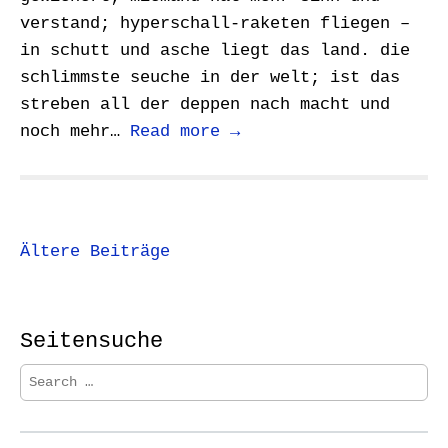
verstand; hyperschall-raketen fliegen –
in schutt und asche liegt das land. die
schlimmste seuche in der welt; ist das
streben all der deppen nach macht und
noch mehr…
Read more →
Beitragsnavigation
Ältere Beiträge
Seitensuche
S
e
a
r