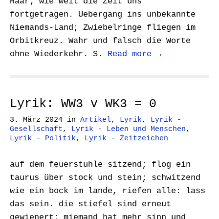
Haar; wie weit die Zeit uns
fortgetragen. Uebergang ins unbekannte
Niemands-Land; Zwiebelringe fliegen im
Orbitkreuz. Wahr und falsch die Worte
ohne Wiederkehr. S.
Read more →
Lyrik: WW3 v WK3 = 0
3. März 2024
in
Artikel
,
Lyrik
,
Lyrik -
Gesellschaft
,
Lyrik - Leben und Menschen
,
Lyrik - Politik
,
Lyrik - Zeitzeichen
auf dem feuerstuhle sitzend; flog ein
taurus über stock und stein; schwitzend
wie ein bock im lande, riefen alle: lass
das sein. die stiefel sind erneut
gewienert; miemand hat mehr sinn und