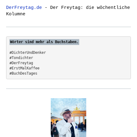
c
DerFreytag.de
- Der Freytag: die wöchentliche
h
Kolumne
f
o
r
:
Wörter sind mehr als Buchstaben.
#DichterUndDenker
#Tondichter
#DerFreytag   
#ErstMalKaffee  
#BuchDesTages