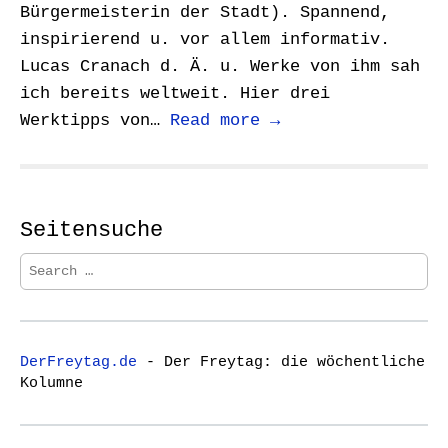
Bürgermeisterin der Stadt). Spannend,
inspirierend u. vor allem informativ.
Lucas Cranach d. Ä. u. Werke von ihm sah
ich bereits weltweit. Hier drei
Werktipps von…
Read more →
Seitensuche
S
e
a
r
c
DerFreytag.de
- Der Freytag: die wöchentliche
h
Kolumne
f
o
r