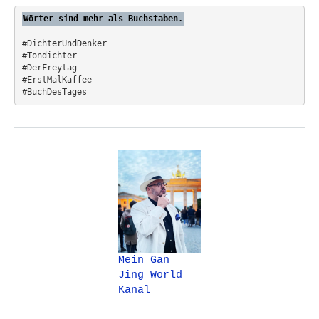
:
Wörter sind mehr als Buchstaben.
#DichterUndDenker
#Tondichter
#DerFreytag   
#ErstMalKaffee  
#BuchDesTages
Mein Gan
Jing World
Kanal