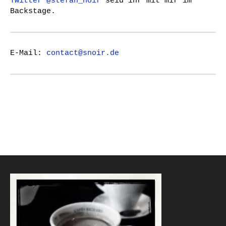
Twitter @stefan_noir
seid ihr mit mir im
Backstage.
E-Mail:
contact@snoir.de