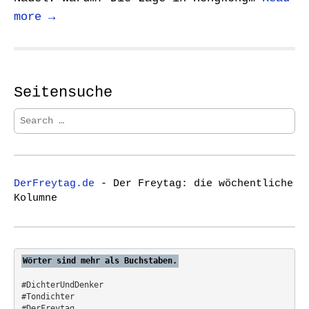
more →
Seitensuche
S
e
a
r
c
DerFreytag.de
- Der Freytag: die wöchentliche
h
Kolumne
f
o
r
:
Wörter sind mehr als Buchstaben.
#DichterUndDenker
#Tondichter
#DerFreytag   