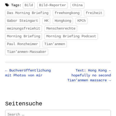
Tags:
Bild
Bild-Reporter
China
Das Morning Briefing
freehongkong
freiheit
Gabor Steingart
HK
Hongkong
KPCh
meinungsfreiehit
Menschenrechte
Morning Briefing
Morning Briefing Podcast
Paul Ronzheimer
Tian’anmen
Tian’anmen-Massaker
P
← Buchveröffentlichung
Text: Hong Kong –
mit Photos von mir
hopefully no second
o
Tian’anmen massacre →
s
t
n
Seitensuche
a
v
S