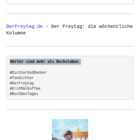
i
e
a
g
r
a
c
t
DerFreytag.de
- Der Freytag: die wöchentliche
h
Kolumne
i
f
o
o
r
n
:
Wörter sind mehr als Buchstaben.
#DichterUndDenker
#Tondichter
#DerFreytag   
#ErstMalKaffee  
#BuchDesTages