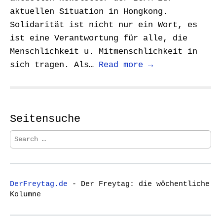
aktuellen Situation in Hongkong.
Solidarität ist nicht nur ein Wort, es
ist eine Verantwortung für alle, die
Menschlichkeit u. Mitmenschlichkeit in
sich tragen. Als…
Read more →
Seitensuche
S
e
a
r
c
DerFreytag.de
- Der Freytag: die wöchentliche
h
Kolumne
f
o
r