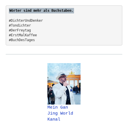
:
Wörter sind mehr als Buchstaben.
#DichterUndDenker
#Tondichter
#DerFreytag   
#ErstMalKaffee  
#BuchDesTages
Mein Gan
Jing World
Kanal