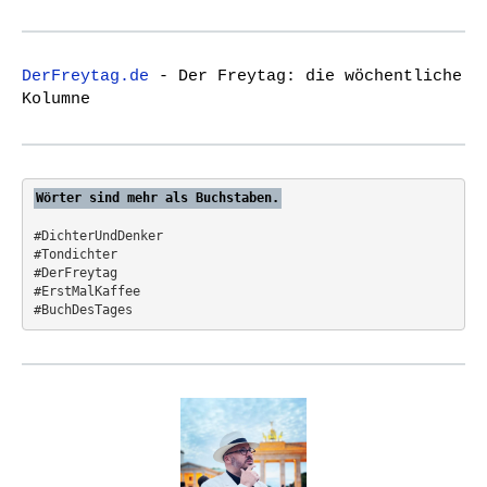
a
r
c
DerFreytag.de
- Der Freytag: die wöchentliche
h
Kolumne
f
o
r
:
Wörter sind mehr als Buchstaben.
#DichterUndDenker
#Tondichter
#DerFreytag   
#ErstMalKaffee  
#BuchDesTages