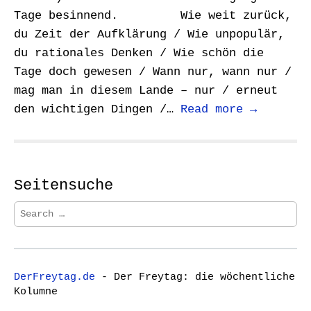
Tage besinnend. Wie weit zurück,
du Zeit der Aufklärung / Wie unpopulär,
du rationales Denken / Wie schön die
Tage doch gewesen / Wann nur, wann nur /
mag man in diesem Lande – nur / erneut
den wichtigen Dingen /…
Read more →
Seitensuche
S
e
a
r
c
DerFreytag.de
- Der Freytag: die wöchentliche
h
Kolumne
f
o