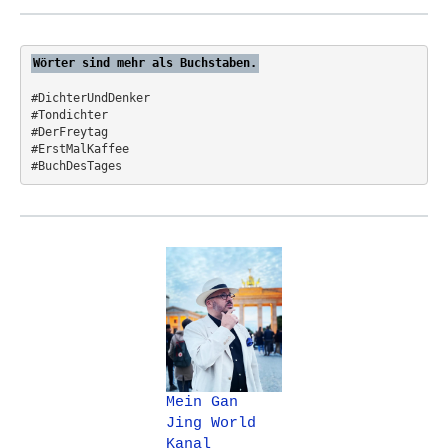
r
:
Wörter sind mehr als Buchstaben.
#DichterUndDenker
#Tondichter
#DerFreytag   
#ErstMalKaffee  
#BuchDesTages
Mein Gan
Jing World
Kanal