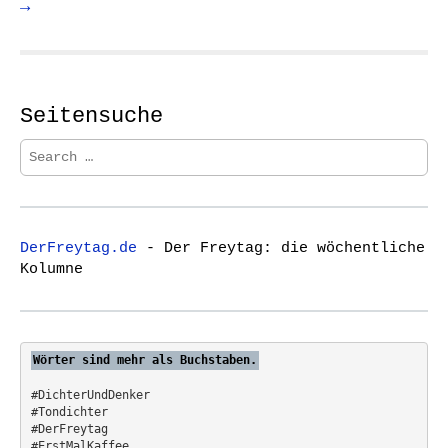
→
Seitensuche
S
e
a
r
c
DerFreytag.de
- Der Freytag: die wöchentliche
h
Kolumne
f
o
r
:
Wörter sind mehr als Buchstaben.
#DichterUndDenker
#Tondichter
#DerFreytag   
#ErstMalKaffee  