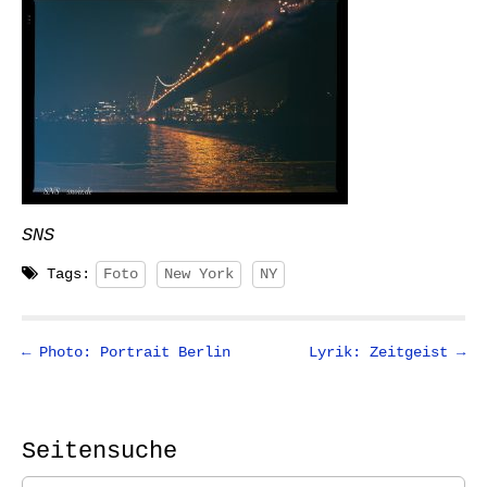
SNS
Tags:
Foto
New York
NY
P
← Photo: Portrait Berlin
Lyrik: Zeitgeist →
o
s
t
Seitensuche
n
S