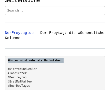
Seitensuche
S
e
a
r
c
DerFreytag.de
- Der Freytag: die wöchentliche
h
Kolumne
f
o
r
:
Wörter sind mehr als Buchstaben.
#DichterUndDenker
#Tondichter
#DerFreytag   
#ErstMalKaffee  
#BuchDesTages