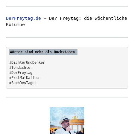
a
r
c
DerFreytag.de
- Der Freytag: die wöchentliche
h
Kolumne
f
o
r
:
Wörter sind mehr als Buchstaben.
#DichterUndDenker
#Tondichter
#DerFreytag   
#ErstMalKaffee  
#BuchDesTages