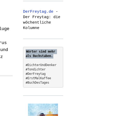
r
c
DerFreytag.de
-
h
Der Freytag: die
f
wöchentliche
o
Kolumne
luge
r
:
rus
 und
Wörter sind mehr 
als Buchstaben.
nz
#DichterUndDenker
#Tondichter
#DerFreytag   
#ErstMalKaffee  
#BuchDesTages