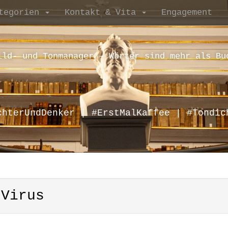
tegorien
Kontakt & Vita
Engagement
ild- und Tonmanager – Wörter sind mehr als Bu
chterUndDenker | #ErstMalKaffee | #Tondic
-Virus