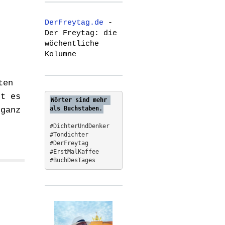
r
c
DerFreytag.de
-
h
Der Freytag: die
f
wöchentliche
o
Kolumne
r
:
ten
st es
Wörter sind mehr 
als Buchstaben.
 ganz
.
#DichterUndDenker
#Tondichter
#DerFreytag   
#ErstMalKaffee  
#BuchDesTages