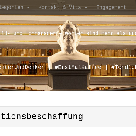
tegorien
Kontakt & Vita
Engagement
ild- und Tonmanager – Wörter sind mehr als Bu
chterUndDenker | #ErstMalKaffee | #Tondic
ationsbeschaffung