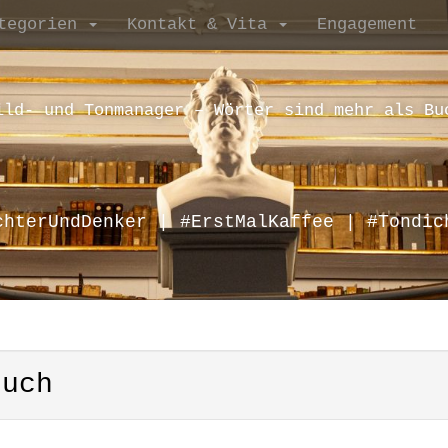
tegorien
Kontakt & Vita
Engagement
ild- und Tonmanager – Wörter sind mehr als Bu
chterUndDenker | #ErstMalKaffee | #Tondic
ruch