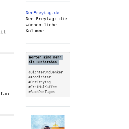
r
c
DerFreytag.de
-
h
Der Freytag: die
f
wöchentliche
o
Kolumne
mit
r
:
Wörter sind mehr 
als Buchstaben.
#DichterUndDenker
#Tondichter
#DerFreytag   
#ErstMalKaffee  
#BuchDesTages
efan