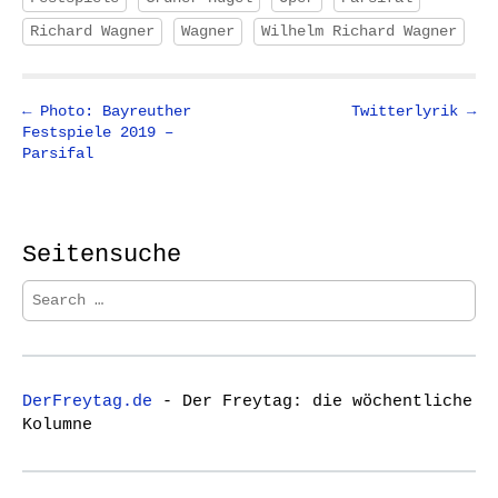
Richard Wagner
Wagner
Wilhelm Richard Wagner
P
← Photo: Bayreuther
Twitterlyrik →
Festspiele 2019 –
o
Parsifal
s
t
n
Seitensuche
a
v
S
i
e
a
g
r
a
c
t
DerFreytag.de
- Der Freytag: die wöchentliche
h
Kolumne
i
f
o
o
r
n