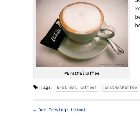
S
k
b
b
#ErstMalKaffee
Tags:
Erst mal Kaffee!
ErstMalKaffee
P
← Der Freytag: Heimat
o
s
t