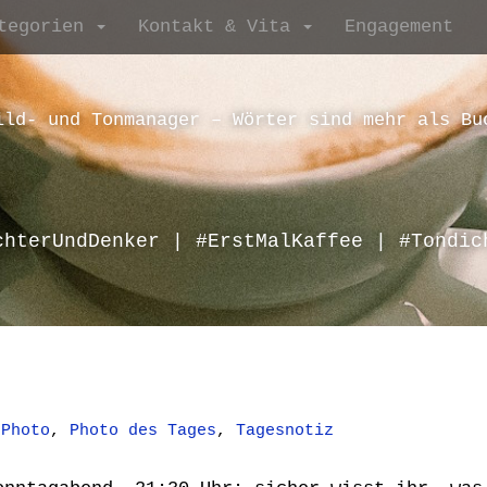
tegorien
Kontakt & Vita
Engagement
ild- und Tonmanager – Wörter sind mehr als Bu
chterUndDenker | #ErstMalKaffee | #Tondic
,
Photo
,
Photo des Tages
,
Tagesnotiz