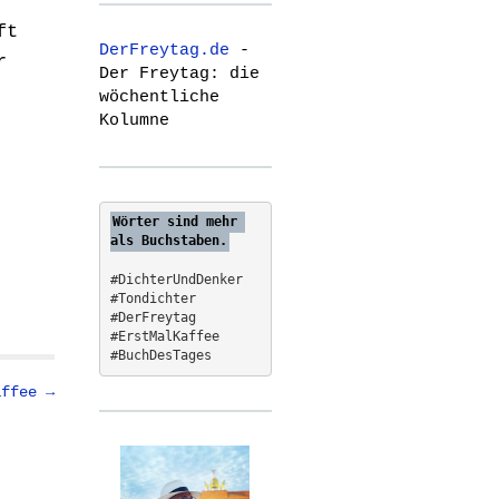
r
ft
c
DerFreytag.de
-
h
r
Der Freytag: die
f
wöchentliche
o
Kolumne
r
:
Wörter sind mehr 
als Buchstaben.
#DichterUndDenker
#Tondichter
#DerFreytag   
#ErstMalKaffee  
#BuchDesTages
affee →