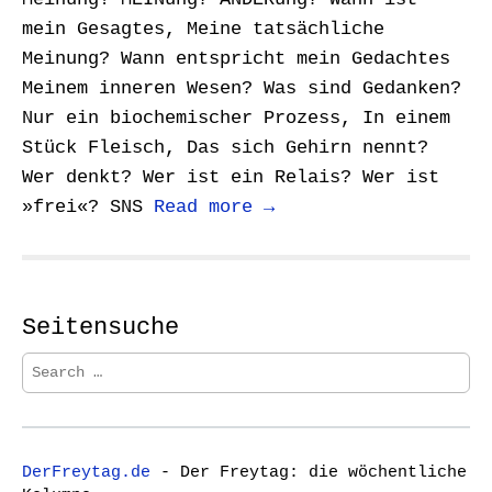
mein Gesagtes,‬ ‪Meine tatsächliche
Meinung?‬ ‪Wann entspricht mein Gedachtes‬
‪Meinem inneren Wesen?‬ ‪Was sind Gedanken?‬
‪Nur ein biochemischer Prozess,‬ ‪In einem
Stück Fleisch,‬ ‪Das sich Gehirn nennt?‬
‪Wer denkt?‬ ‪Wer ist ein Relais?‬ ‪Wer ist
»frei«?‬ SNS
Read more →
Seitensuche
S
e
a
r
c
DerFreytag.de
- Der Freytag: die wöchentliche
h