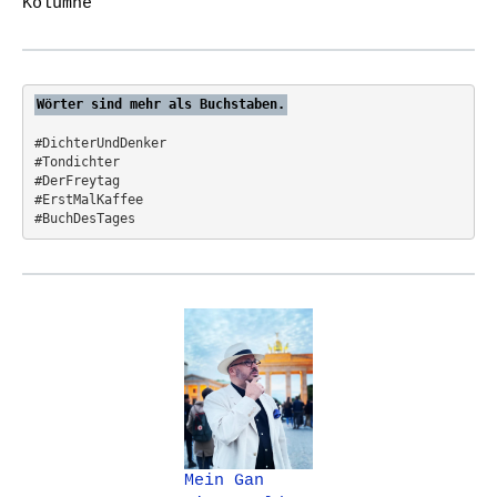
Kolumne
f
o
r
:
Wörter sind mehr als Buchstaben.
#DichterUndDenker
#Tondichter
#DerFreytag   
#ErstMalKaffee  
#BuchDesTages
Mein Gan