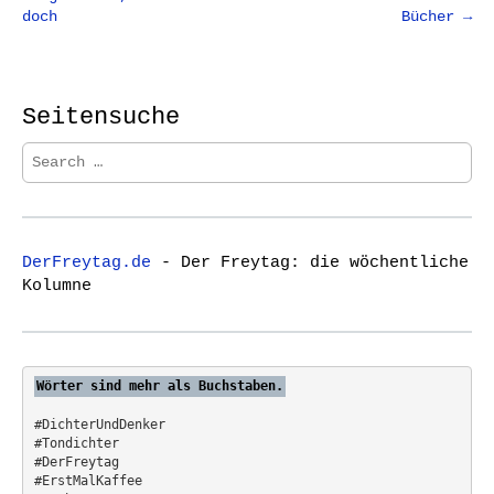
o
doch
Bücher →
s
t
n
Seitensuche
a
v
S
i
e
a
g
r
a
c
t
DerFreytag.de
- Der Freytag: die wöchentliche
h
Kolumne
i
f
o
o
r
n
:
Wörter sind mehr als Buchstaben.
#DichterUndDenker
#Tondichter
#DerFreytag   
#ErstMalKaffee  