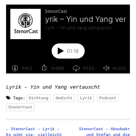
Lyrik – Yin und Yang vertauscht
Tags:
Dichtung
Gedicht
Lyrik
Podcast
StenorCast
P
← StenorCast – Lyrik –
StenorCast – Aboubakr
Es gibt sie, vielleicht
und Stefan und die