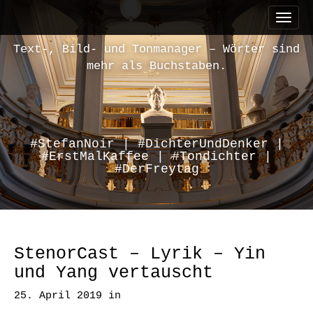
M
S
a
k
i
i
Text-, Bild- und Tonmanager – Wörter sind
n
p
mehr als Buchstaben.
m
t
e
o
n
c
u
o
n
#StefanNoir | #DichterUndDenker |
#ErstMalKaffee | #Tondichter |
t
#DerFreytag
e
n
t
StenorCast – Lyrik – Yin
und Yang vertauscht
25. April 2019
in