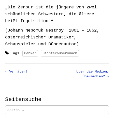
„Die Zensur ist die jüngere von zwei
schändlichen Schwestern, die ältere
heißt Inquisition.“
(Johann Nepomuk Nestroy: 1801 – 1862,
österreichischer Dramatiker,
Schauspieler und Bühnenautor)
Tags:
Denker
DichterAusKronach
P
← Verräter?
Über die Medien,
Übermedien? →
o
s
t
n
Seitensuche
a
S
v
e