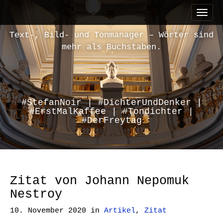
M
S
a
k
i
i
Text-, Bild- und Tonmanager – Wörter sind
n
p
mehr als Buchstaben.
m
t
e
o
n
c
u
o
n
#StefanNoir | #DichterUndDenker |
#ErstMalKaffee | #Tondichter |
t
#DerFreytag
e
n
t
Zitat von Johann Nepomuk
Nestroy
10. November 2020
in
Artikel
,
Zitat