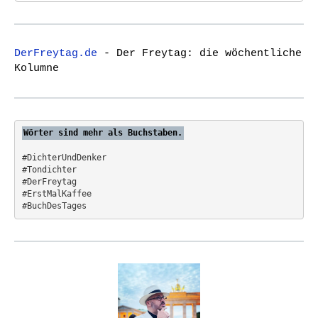
i
a
r
g
c
a
DerFreytag.de
- Der Freytag: die wöchentliche
h
t
Kolumne
f
i
o
o
r
:
n
Wörter sind mehr als Buchstaben.
#DichterUndDenker
#Tondichter
#DerFreytag   
#ErstMalKaffee  
#BuchDesTages