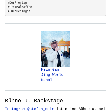
#DerFreytag   
#ErstMalKaffee  
#BuchDesTages
Mein Gan
Jing World
Kanal
Bühne u. Backstage
Instagram @stefan_noir
ist meine Bühne u. bei