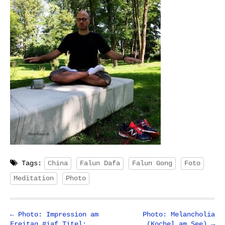
Tags:
China
Falun Dafa
Falun Gong
Foto
Meditation
Photo
P
← Photo: Impression am
Photo: Melancholia
Freitag #iaf Titel:
(Kochel am See) →