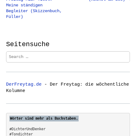
o
Meine ständigen
s
Begleiter (Skizzenbuch,
t
Füller)
n
a
v
Seitensuche
i
S
g
e
a
a
t
r
c
i
DerFreytag.de
- Der Freytag: die wöchentliche
h
o
Kolumne
f
n
o
r
:
Wörter sind mehr als Buchstaben.
#DichterUndDenker
#Tondichter