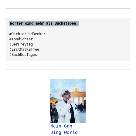
o
r
:
Wörter sind mehr als Buchstaben.
#DichterUndDenker
#Tondichter
#DerFreytag   
#ErstMalKaffee  
#BuchDesTages
Mein Gan
Jing World