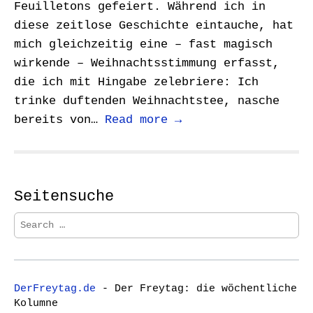
Feuilletons gefeiert. Während ich in
diese zeitlose Geschichte eintauche, hat
mich gleichzeitig eine – fast magisch
wirkende – Weihnachtsstimmung erfasst,
die ich mit Hingabe zelebriere: Ich
trinke duftenden Weihnachtstee, nasche
bereits von…
Read more →
Seitensuche
S
e
a
r
c
DerFreytag.de
- Der Freytag: die wöchentliche
h
Kolumne
f