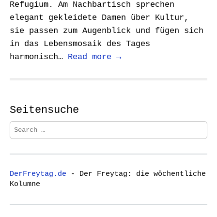
Refugium. Am Nachbartisch sprechen
elegant gekleidete Damen über Kultur,
sie passen zum Augenblick und fügen sich
in das Lebensmosaik des Tages
harmonisch…
Read more →
Seitensuche
S
e
a
r
c
DerFreytag.de
- Der Freytag: die wöchentliche
h
Kolumne
f
o
r