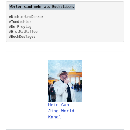
:
Wörter sind mehr als Buchstaben.
#DichterUndDenker
#Tondichter
#DerFreytag   
#ErstMalKaffee  
#BuchDesTages
Mein Gan
Jing World
Kanal