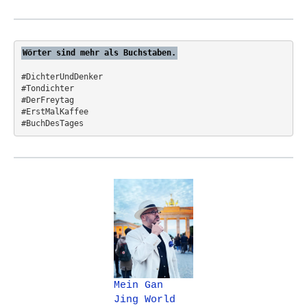
o
r
:
Wörter sind mehr als Buchstaben.
#DichterUndDenker
#Tondichter
#DerFreytag   
#ErstMalKaffee  
#BuchDesTages
Mein Gan
Jing World