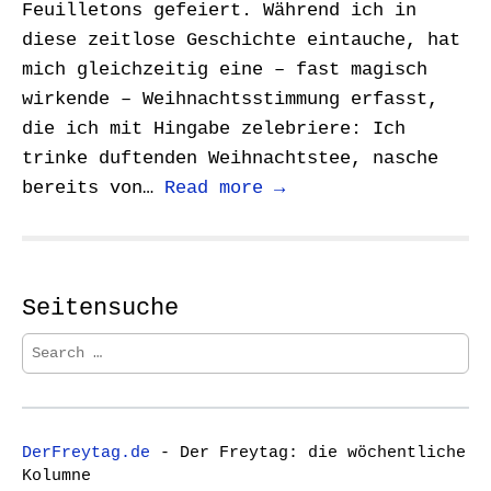
Feuilletons gefeiert. Während ich in
diese zeitlose Geschichte eintauche, hat
mich gleichzeitig eine – fast magisch
wirkende – Weihnachtsstimmung erfasst,
die ich mit Hingabe zelebriere: Ich
trinke duftenden Weihnachtstee, nasche
bereits von…
Read more →
Seitensuche
S
e
a
r
c
DerFreytag.de
- Der Freytag: die wöchentliche
h
Kolumne
f