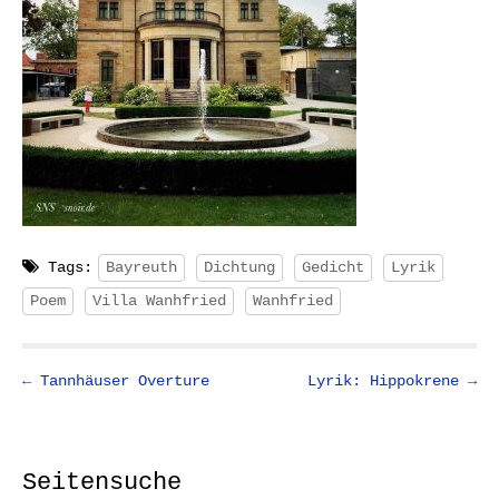
Tags:
Bayreuth
Dichtung
Gedicht
Lyrik
Poem
Villa Wanhfried
Wanhfried
P
← Tannhäuser Overture
Lyrik: Hippokrene →
o
s
t
Seitensuche