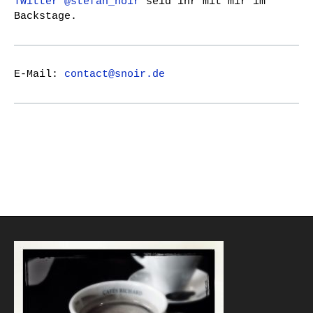
Twitter @stefan_noir
seid ihr mit mir im
Backstage.
E-Mail:
contact@snoir.de