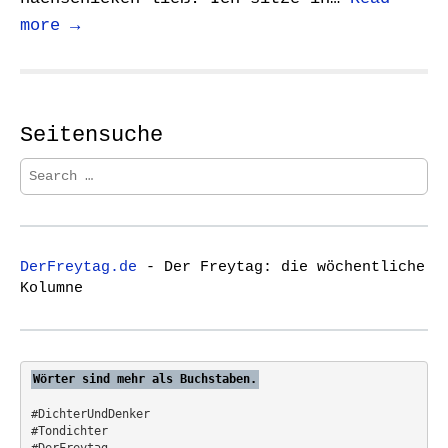
more →
Seitensuche
S
e
a
r
c
DerFreytag.de
- Der Freytag: die wöchentliche
h
Kolumne
f
o
r
:
Wörter sind mehr als Buchstaben.
#DichterUndDenker
#Tondichter
#DerFreytag   