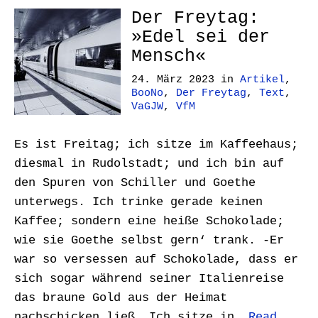
Der Freytag:
»Edel sei der
Mensch«
24. März 2023
in
Artikel
,
BooNo
,
Der Freytag
,
Text
,
VaGJW
,
VfM
Es ist Freitag; ich sitze im Kaffeehaus;
diesmal in Rudolstadt; und ich bin auf
den Spuren von Schiller und Goethe
unterwegs. Ich trinke gerade keinen
Kaffee; sondern eine heiße Schokolade;
wie sie Goethe selbst gern‘ trank. -Er
war so versessen auf Schokolade, dass er
sich sogar während seiner Italienreise
das braune Gold aus der Heimat
nachschicken ließ. Ich sitze in…
Read