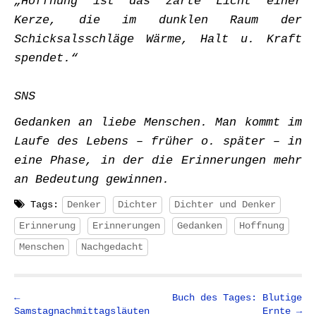
„Hoffnung ist das zarte Licht einer
Kerze, die im dunklen Raum der
Schicksalsschläge Wärme, Halt u. Kraft
spendet.“
SNS
Gedanken an liebe Menschen. Man kommt im
Laufe des Lebens – früher o. später – in
eine Phase, in der die Erinnerungen mehr
an Bedeutung gewinnen.
Tags:
Denker
Dichter
Dichter und Denker
Erinnerung
Erinnerungen
Gedanken
Hoffnung
Menschen
Nachgedacht
P
←
Buch des Tages: Blutige
Samstagnachmittagsläuten
Ernte →