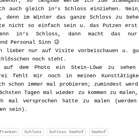
 Seehof, so langsam werde ich zum Stammgas
ch auch gleich in‘s Schloss einziehen. Nein
, denn im Winter das ganze Schloss zu behe
te nicht so einfach sein u. das Putzen ers
wenn in‘s Schloss, dann macht das nur
end Personal Sinn
😉
h lieber nur auf Visite vorbeischauen u. gu
chlösschen noch steht.
 auf dem Photo ein Stein-Löwe zu sehen
erei fehlt mir noch in meinen Kunsttätigke
ch schon immer mal probieren; zumindest werd
ächsten Tagen mal wieder zu kommen zu malen,
ch mal versprochen hatte zu malen (werden
en sein).
franken
Schloss
Schloss Seehof
Seehof