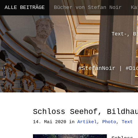
M
S
ALLE BEITRÄGE
Bücher von Stefan Noir
Ka
a
k
i
i
n
p
m
t
Text-, B
e
o
n
c
u
o
n
#StefanNoir | #Di
t
e
n
t
Schloss Seehof, Bildha
14. Mai 2020
in
Artikel
,
Photo
,
Text