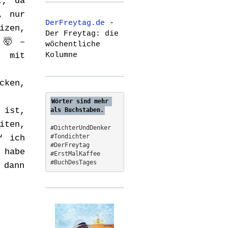
t; da
r
, nur
c
DerFreytag.de
-
h
izen,
Der Freytag: die
f
t
🤯
–
wöchentliche
o
Kolumne
 mit
r
:
cken,
Wörter sind mehr 
 ist,
als Buchstaben.
iten,
#DichterUndDenker
#Tondichter
‘ ich
#DerFreytag   
 habe
#ErstMalKaffee  
#BuchDesTages
 dann