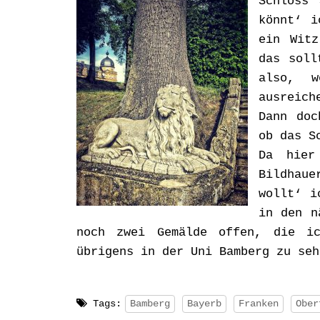
Schloss
könnt‘ i
ein Witz
das soll
also, 
ausreich
Dann doc
ob das S
Da hier
Bildhau
wollt‘ i
in den n
noch zwei Gemälde offen, die i
übrigens in der Uni Bamberg zu seh
Tags:
Bamberg
Bayerb
Franken
Ober