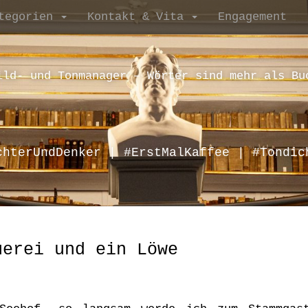
tegorien
Kontakt & Vita
Engagement
ild- und Tonmanager – Wörter sind mehr als Bu
chterUndDenker | #ErstMalKaffee | #Tondic
uerei und ein Löwe