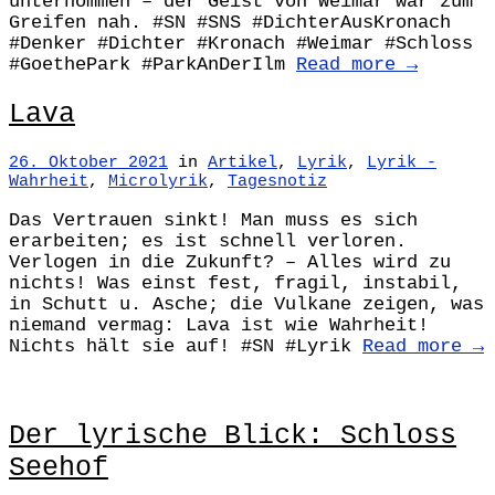
unternommen – der Geist von Weimar war zum
Greifen nah. #SN #SNS #DichterAusKronach
#Denker #Dichter #Kronach #Weimar #Schloss
#GoethePark #ParkAnDerIlm
Read more →
Lava
26. Oktober 2021
in
Artikel
,
Lyrik
,
Lyrik -
Wahrheit
,
Microlyrik
,
Tagesnotiz
Das Vertrauen sinkt! Man muss es sich
erarbeiten; es ist schnell verloren.
Verlogen in die Zukunft? – Alles wird zu
nichts! Was einst fest, fragil, instabil,
in Schutt u. Asche; die Vulkane zeigen, was
niemand vermag: Lava ist wie Wahrheit!
Nichts hält sie auf! #SN #Lyrik
Read more →
Der lyrische Blick: Schloss
Seehof