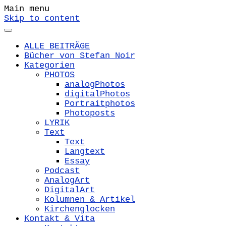
Main menu
Skip to content
ALLE BEITRÄGE
Bücher von Stefan Noir
Kategorien
PHOTOS
analogPhotos
digitalPhotos
Portraitphotos
Photoposts
LYRIK
Text
Text
Langtext
Essay
Podcast
AnalogArt
DigitalArt
Kolumnen & Artikel
Kirchenglocken
Kontakt & Vita