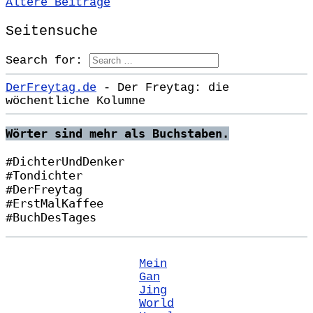
Beitragsnavigation
Ältere Beiträge
Seitensuche
Search for:
DerFreytag.de
- Der Freytag: die
wöchentliche Kolumne
Wörter sind mehr als Buchstaben.
#DichterUndDenker
#Tondichter
#DerFreytag   
#ErstMalKaffee  
#BuchDesTages
Mein
Gan
Jing
World