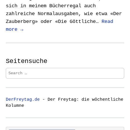
sich in meinem Bücherregal auch
zahlreiche Normalausgaben, wie etwa «Der
Zauberberg» oder «Die Göttliche…
Read
more →
Seitensuche
S
e
a
r
c
DerFreytag.de
- Der Freytag: die wöchentliche
h
Kolumne
f
o
r
: