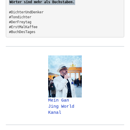
Wörter sind mehr als Buchstaben.
#DichterUndDenker
#Tondichter
#DerFreytag   
#ErstMalKaffee  
#BuchDesTages
Mein Gan
Jing World
Kanal