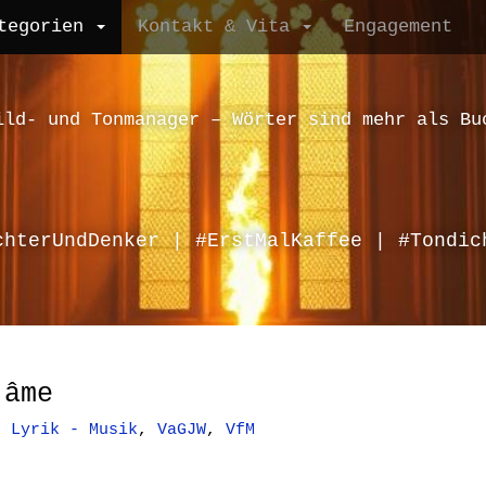
tegorien
Kontakt & Vita
Engagement
ild- und Tonmanager – Wörter sind mehr als Bu
chterUndDenker | #ErstMalKaffee | #Tondic
 âme
,
Lyrik - Musik
,
VaGJW
,
VfM