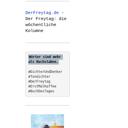
r
c
DerFreytag.de
-
h
Der Freytag: die
f
wöchentliche
o
Kolumne
r
:
Wörter sind mehr 
als Buchstaben.
#DichterUndDenker
#Tondichter
#DerFreytag   
#ErstMalKaffee  
#BuchDesTages