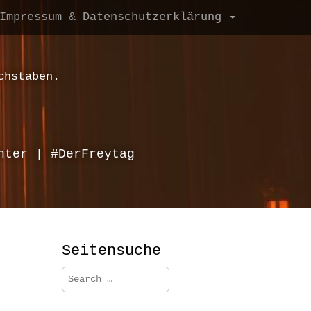
Impressum & Datenschutzerklärung
chstaben.
hter | #DerFreytag
Seitensuche
S
e
a