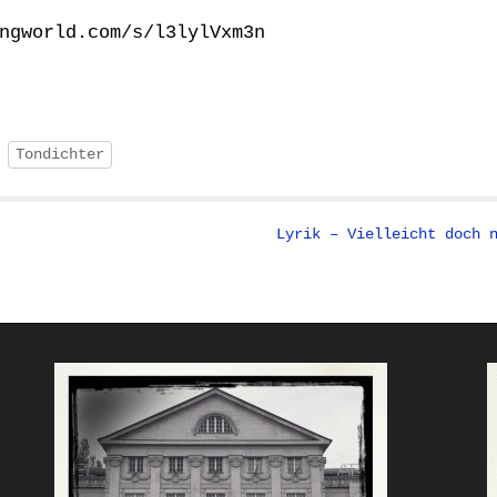
ngworld.com/s/l3lylVxm3n
Tondichter
Lyrik – Vielleicht doch 