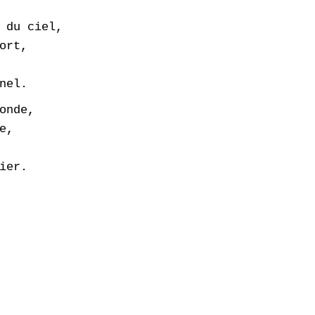
 du ciel,
ort,
nel.
onde,
e,
ier.