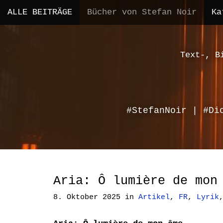
M
S
ALLE BEITRÄGE
Bücher von Stefan Noir
Ka
a
k
i
i
n
p
m
t
Text-, B
e
o
n
c
u
o
n
#StefanNoir | #Di
t
e
n
t
Aria: Ô lumière de mon
8. Oktober 2025
in
Artikel
,
FR
,
Lyrik