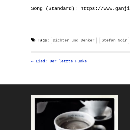
Song (Standard): https://www.ganji
Tags:
Dichter und Denker
Stefan Noir
P
← Lied: Der letzte Funke
o
s
t
n
a
v
i
g
a