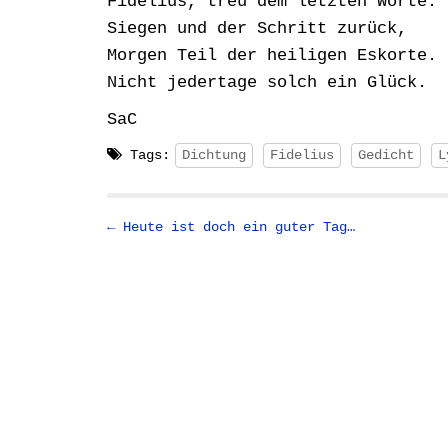
Fidelius, treu dem letzten Worte. ‬
‪Siegen und der Schritt zurück,‬
‪Morgen Teil der heiligen Eskorte. ‬
Nicht jedertage solch ein Glück.
‪SaC ‬
Tags:
Dichtung
Fidelius
Gedicht
L
P
← Heute ist doch ein guter Tag…
o
s
t
n
a
v
i
g