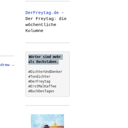
r
c
DerFreytag.de
-
h
Der Freytag: die
f
wöchentliche
o
Kolumne
r
:
Wörter sind mehr 
als Buchstaben.
ndrew →
#DichterUndDenker
#Tondichter
#DerFreytag   
#ErstMalKaffee  
#BuchDesTages