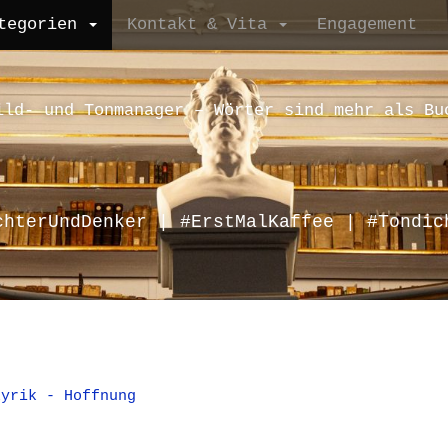
tegorien
Kontakt & Vita
Engagement
ild- und Tonmanager – Wörter sind mehr als Bu
chterUndDenker | #ErstMalKaffee | #Tondic
Lyrik - Hoffnung