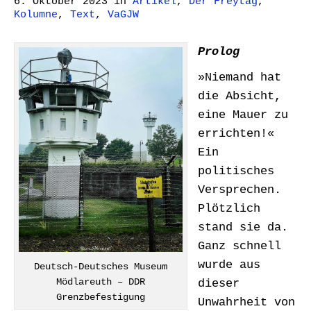
6. Oktober 2023
in
Artikel
,
Der Freytag
,
Kolumne
,
Text
,
VaGJW
Prolog
»Niemand hat
die Absicht,
eine Mauer zu
errichten!«
Ein
politisches
Versprechen.
Plötzlich
stand sie da.
Ganz schnell
wurde aus
Deutsch-Deutsches Museum
Mödlareuth – DDR
dieser
Grenzbefestigung
Unwahrheit von