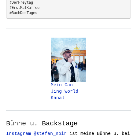
#DerFreytag   
#ErstMalKaffee  
#BuchDesTages
Mein Gan
Jing World
Kanal
Bühne u. Backstage
Instagram @stefan_noir
ist meine Bühne u. bei