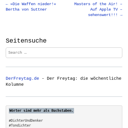
P
← »Die Waffen nieder!«
Masters of the Air! –
Bertha von Suttner
Auf Apple TV –
o
sehenswert!!! →
s
t
n
Seitensuche
a
v
S
i
e
a
g
r
a
c
t
DerFreytag.de
- Der Freytag: die wöchentliche
h
Kolumne
i
f
o
o
r
n
:
Wörter sind mehr als Buchstaben.
#DichterUndDenker
#Tondichter