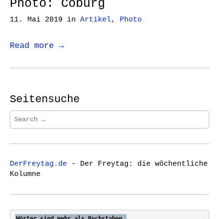
Photo: Coburg
11. Mai 2019
in
Artikel
,
Photo
Read more →
Seitensuche
S
e
a
r
c
DerFreytag.de
- Der Freytag: die wöchentliche
h
Kolumne
f
o
r
:
Wörter sind mehr als Buchstaben.