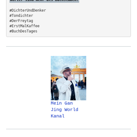
#DichterUndDenker
#Tondichter
#DerFreytag   
#ErstMalKaffee  
#BuchDesTages
Mein Gan
Jing World
Kanal