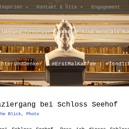
tegorien
Kontakt & Vita
Engagement
ild- und Tonmanager – Wörter sind mehr als Bu
chterUndDenker | #ErstMalKaffee | #Tondic
aziergang bei Schloss Seehof
che Blick
,
Photo