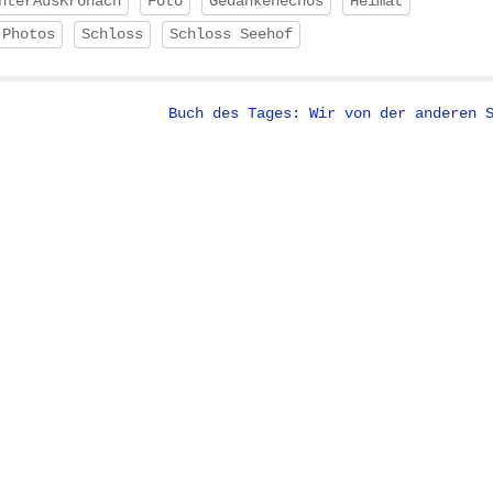
hterAusKronach
Foto
Gedankenechos
Heimat
Photos
Schloss
Schloss Seehof
Buch des Tages: Wir von der anderen 