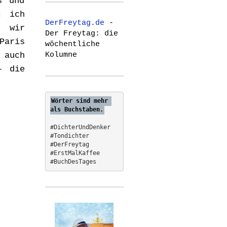
s und
r
; ich
c
DerFreytag.de
-
h
, wir
Der Freytag: die
f
Paris
wöchentliche
o
Kolumne
 auch
r
:
– die
Wörter sind mehr 
als Buchstaben.
#DichterUndDenker
#Tondichter
#DerFreytag   
#ErstMalKaffee  
#BuchDesTages