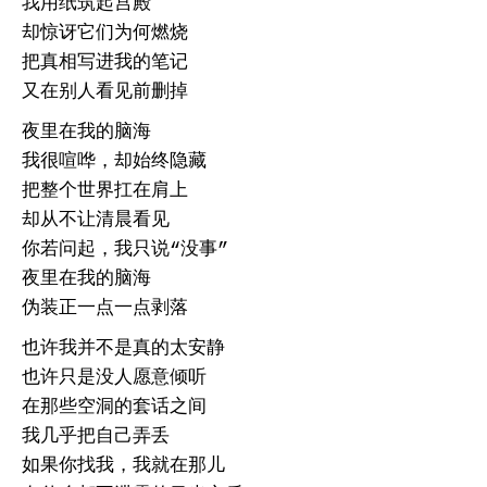
我用纸筑起宫殿
却惊讶它们为何燃烧
把真相写进我的笔记
又在别人看见前删掉
夜里在我的脑海
我很喧哗，却始终隐藏
把整个世界扛在肩上
却从不让清晨看见
你若问起，我只说“没事”
夜里在我的脑海
伪装正一点一点剥落
也许我并不是真的太安静
也许只是没人愿意倾听
在那些空洞的套话之间
我几乎把自己弄丢
如果你找我，我就在那儿