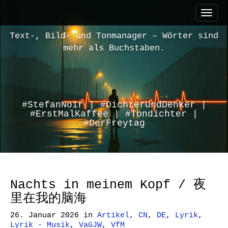
M
S
a
k
i
i
Text-, Bild- und Tonmanager – Wörter sind
n
p
mehr als Buchstaben.
m
t
e
o
n
c
u
o
n
#StefanNoir | #DichterUndDenker |
#ErstMalKaffee | #Tondichter |
t
#DerFreytag
e
n
t
Nachts in meinem Kopf / 夜
里在我的脑海
26. Januar 2026
in
Artikel
,
CN
,
DE
,
Lyrik
,
Lyrik - Musik
,
VaGJW
,
VfM