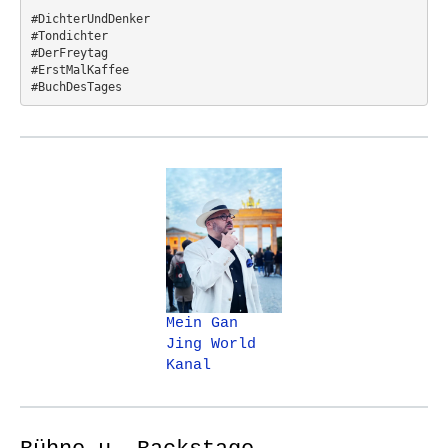
#DichterUndDenker
#Tondichter
#DerFreytag   
#ErstMalKaffee  
#BuchDesTages
Mein Gan
Jing World
Kanal