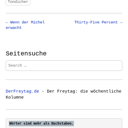
Tondicher
P
← Wenn der Michel
Thirty-Five Percent →
erwacht
o
s
t
n
Seitensuche
a
S
v
e
i
a
r
g
c
a
DerFreytag.de
- Der Freytag: die wöchentliche
h
t
Kolumne
f
i
o
o
r
:
n
Wörter sind mehr als Buchstaben.