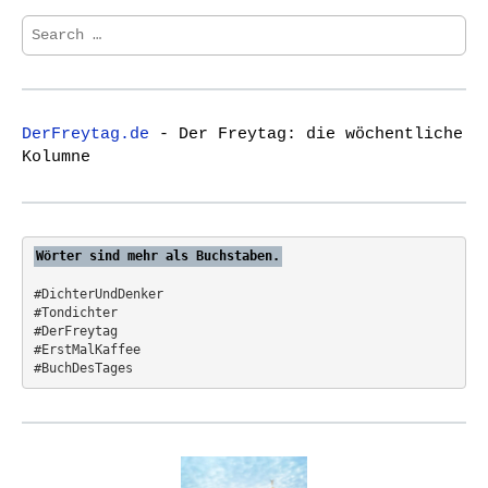
S
e
a
r
c
DerFreytag.de
- Der Freytag: die wöchentliche
h
Kolumne
f
o
r
:
Wörter sind mehr als Buchstaben.
#DichterUndDenker
#Tondichter
#DerFreytag   
#ErstMalKaffee  
#BuchDesTages