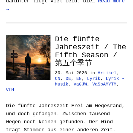
dahinter liegt viel Leid. Die…
Read more
→
Die fünfte
Jahreszeit / The
Fifth Season /
第五个季节
30. Mai 2026
in
Artikel
,
CN
,
DE
,
EN
,
Lyrik
,
Lyrik -
Musik
,
VaGJW
,
VaSpAMYTM
,
VfM
Die fünfte Jahreszeit Frei am Wegesrand,
und doch gefangen. Zwischen tausend
Wegen noch keinen gefunden. Der Wind
trägt Stimmen aus einer anderen Zeit.