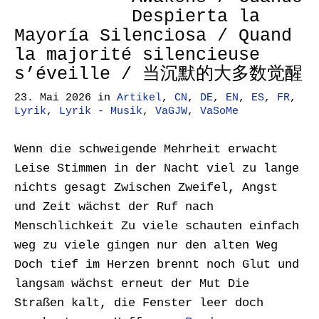
Despierta la
Mayoría Silenciosa / Quand
la majorité silencieuse
s’éveille / 当沉默的大多数觉醒
23. Mai 2026
in
Artikel
,
CN
,
DE
,
EN
,
ES
,
FR
,
Lyrik
,
Lyrik - Musik
,
VaGJW
,
VaSoMe
Wenn die schweigende Mehrheit erwacht
Leise Stimmen in der Nacht viel zu lange
nichts gesagt Zwischen Zweifel, Angst
und Zeit wächst der Ruf nach
Menschlichkeit Zu viele schauten einfach
weg zu viele gingen nur den alten Weg
Doch tief im Herzen brennt noch Glut und
langsam wächst erneut der Mut Die
Straßen kalt, die Fenster leer doch