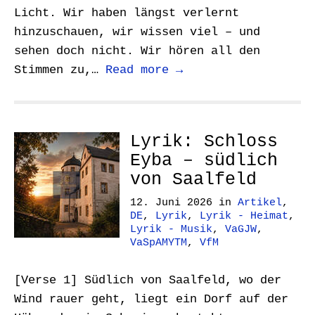
Licht. Wir haben längst verlernt
hinzuschauen, wir wissen viel – und
sehen doch nicht. Wir hören all den
Stimmen zu,…
Read more →
Lyrik: Schloss
Eyba – südlich
von Saalfeld
12. Juni 2026
in
Artikel
,
DE
,
Lyrik
,
Lyrik - Heimat
,
Lyrik - Musik
,
VaGJW
,
VaSpAMYTM
,
VfM
[Verse 1] Südlich von Saalfeld, wo der
Wind rauer geht, liegt ein Dorf auf der