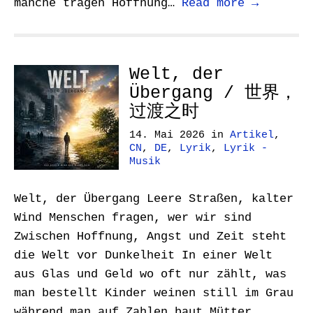
manche tragen Hoffnung…
Read more →
Welt, der
Übergang / 世界，
过渡之时
14. Mai 2026
in
Artikel
,
CN
,
DE
,
Lyrik
,
Lyrik -
Musik
Welt, der Übergang Leere Straßen, kalter
Wind Menschen fragen, wer wir sind
Zwischen Hoffnung, Angst und Zeit steht
die Welt vor Dunkelheit In einer Welt
aus Glas und Geld wo oft nur zählt, was
man bestellt Kinder weinen still im Grau
während man auf Zahlen baut Mütter