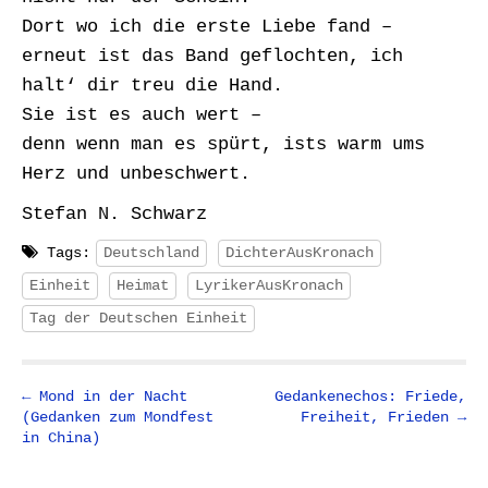
Dort wo ich die erste Liebe fand –
erneut ist das Band geflochten, ich
halt‘ dir treu die Hand.
Sie ist es auch wert –
denn wenn man es spürt, ists warm ums
Herz und unbeschwert.
Stefan N. Schwarz
Tags:
Deutschland
DichterAusKronach
Einheit
Heimat
LyrikerAusKronach
Tag der Deutschen Einheit
P
← Mond in der Nacht
Gedankenechos: Friede,
(Gedanken zum Mondfest
Freiheit, Frieden →
o
in China)
s
t