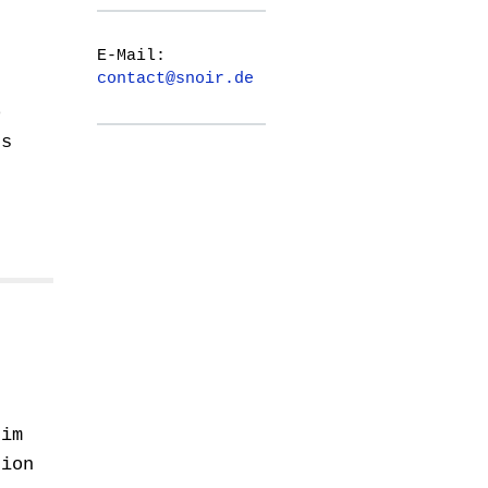
E-Mail:
contact@snoir.de
o
ns
 im
tion