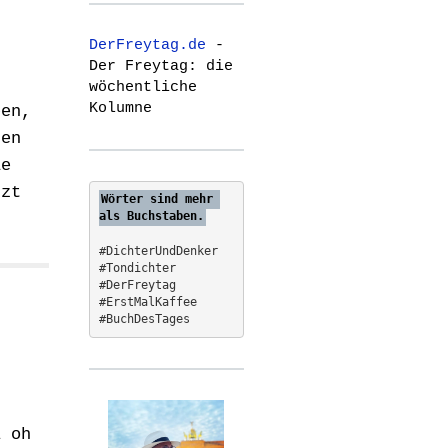
r
c
DerFreytag.de
-
h
Der Freytag: die
f
wöchentliche
o
Kolumne
ben,
r
:
hen
ie
tzt
Wörter sind mehr 
als Buchstaben.
#DichterUndDenker
#Tondichter
#DerFreytag   
#ErstMalKaffee  
#BuchDesTages
l oh