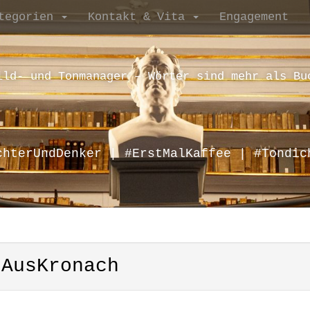
tegorien
Kontakt & Vita
Engagement
ild- und Tonmanager – Wörter sind mehr als Bu
chterUndDenker | #ErstMalKaffee | #Tondic
rAusKronach