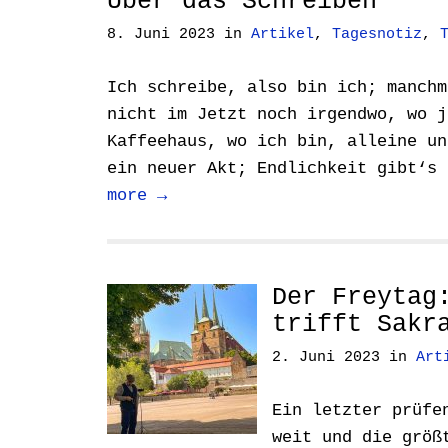
Über das Schreiben
8. Juni 2023
in
Artikel
,
Tagesnotiz
,
Ich schreibe, also bin ich; manchm
nicht im Jetzt noch irgendwo, wo j
Kaffeehaus, wo ich bin, alleine un
ein neuer Akt; Endlichkeit gibt‘s
more →
Der Freytag
trifft Sakr
2. Juni 2023
in
Art
Ein letzter prüfe
weit und die größ