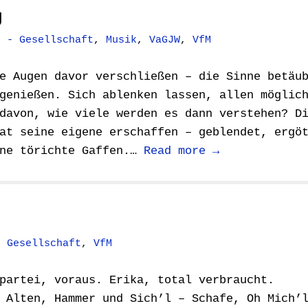
g
k - Gesellschaft
,
Musik
,
VaGJW
,
VfM
e Augen davor verschließen – die Sinne betäu
genießen. Sich ablenken lassen, allen möglic
davon, wie viele werden es dann verstehen? D
at seine eigene erschaffen – geblendet, ergö
ene törichte Gaffen.…
Read more →
- Gesellschaft
,
VfM
partei, voraus. Erika, total verbraucht.
 Alten, Hammer und Sich’l – Schafe, Oh Mich’