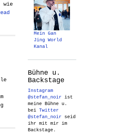
z wie
Read
Mein Gan
Jing World
Kanal
Bühne u.
Backstage
ele
n
Instagram
im
@stefan_noir
ist
meine Bühne u.
ng
bei
Twitter
@stefan_noir
seid
ihr mit mir im
Backstage.