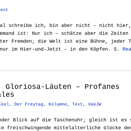
Text
al schreibe ich, bin aber nicht – nicht hier
emand ist: Nur ich – schätze aber die Zeiten
ter Fremden; die Welt ist eine Bühne, jeder 
 nur im Hier-und-Jetzt – in den Köpfen. S.
Re
: Gloriosa-Läuten – Profanes
ales
ikel
,
Der Freytag
,
Kolumne
,
Text
,
VaGJW
nder Blick auf die Taschenuhr; gleich ist es 
te freischwingende mittelalterliche Glocke de