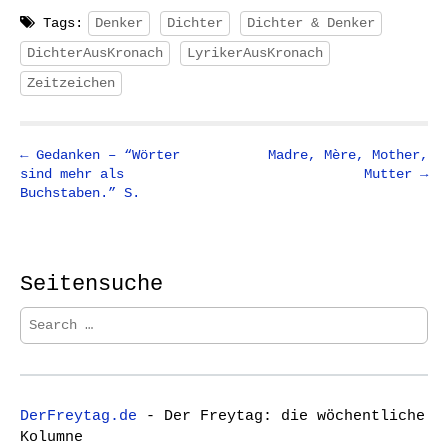
Tags:
Denker
Dichter
Dichter & Denker
DichterAusKronach
LyrikerAusKronach
Zeitzeichen
P
← Gedanken – “Wörter
Madre, Mère, Mother,
sind mehr als
Mutter →
o
Buchstaben.” S.
s
t
n
Seitensuche
a
v
S
i
e
a
g
r
a
c
t
DerFreytag.de
- Der Freytag: die wöchentliche
h
Kolumne
i
f