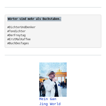
o
o
r
n
:
Wörter sind mehr als Buchstaben.
#DichterUndDenker
#Tondichter
#DerFreytag   
#ErstMalKaffee  
#BuchDesTages
Mein Gan
Jing World