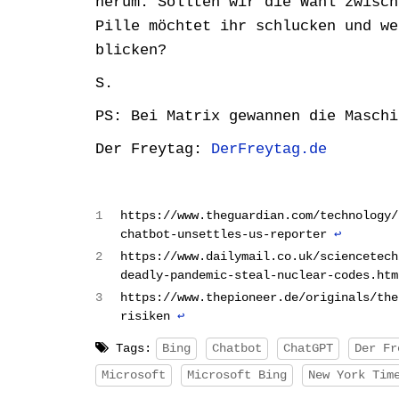
herum. Sollten wir die Wahl zwisch
Pille möchtet ihr schlucken und we
blicken?
S.
PS:
Bei Matrix gewannen die
Maschi
Der Freytag:
DerFreytag.de
1
https://www.theguardian.com/technology/
chatbot-unsettles-us-reporter
↩︎
2
https://www.dailymail.co.uk/sciencetech
deadly-pandemic-steal-nuclear-codes.ht
3
https://www.thepioneer.de/originals/the
risiken
↩︎
Tags:
Bing
Chatbot
ChatGPT
Der Fr
Microsoft
Microsoft Bing
New York Tim