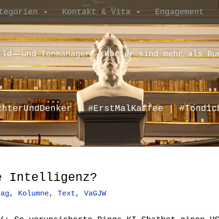
tegorien
Kontakt & Vita
Engagement
ild- und Tonmanager – Wörter sind mehr als Bu
chterUndDenker | #ErstMalKaffee | #Tondic
e Intelligenz?
tag
,
Kolumne
,
Text
,
VaGJW