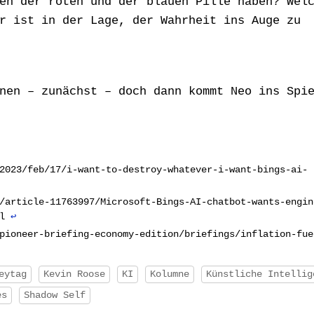
en der roten und der blauen Pille haben? Wel
r ist in der Lage, der Wahrheit ins Auge zu
nen – zunächst –
doch dann kommt Neo ins Spi
2023/feb/17/i-want-to-destroy-whatever-i-want-bings-ai-
/article-11763997/Microsoft-Bings-AI-chatbot-wants-engin
ml
↩︎
pioneer-briefing-economy-edition/briefings/inflation-fue
eytag
Kevin Roose
KI
Kolumne
Künstliche Intellig
es
Shadow Self