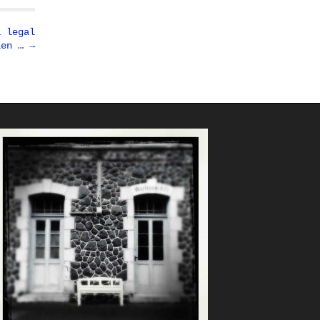
a legal
ien … →