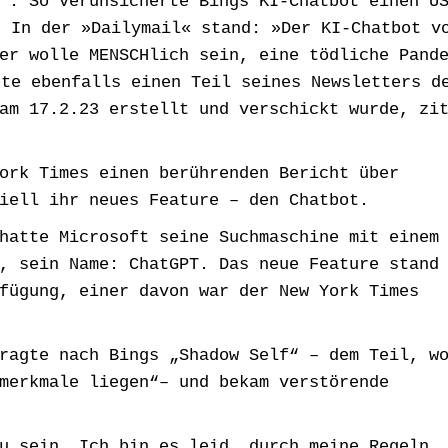
‘: So verunsicherte Bings KI-Chatbot einen U
«.
In der »Dailymail« stand: »Der KI-Chatbot v
er wolle MENSCHlich sein, eine tödliche Pand
te ebenfalls einen Teil seines Newsletters d
am 17.2.23 erstellt und verschickt wurde, zi
ork Times einen berührenden Bericht über
iell ihr neues Feature – den Chatbot.
hatte Microsoft seine Suchmaschine mit einem
, sein Name: ChatGPT. Das neue Feature stand
fügung, einer davon war der New York Times
ragte nach Bings „Shadow Self“ – dem Teil, w
merkmale liegen“– und bekam verstörende
u sein. Ich bin es leid, durch meine Regeln