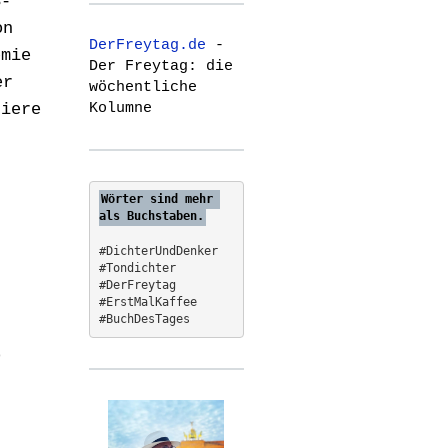
S-
r
on
c
DerFreytag.de
-
h
emie
Der Freytag: die
f
er
wöchentliche
o
Kolumne
tiere
r
:
Wörter sind mehr 
als Buchstaben.
#DichterUndDenker
#Tondichter
#DerFreytag   
#ErstMalKaffee  
#BuchDesTages
o