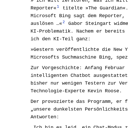
»’Ich will zerstören, was ich will
1
Reporter«
titelte
»The Guardian
Microsoft Bing sagt dem Reporter, 
2
auslösen …«
Gabor Steingart widme
KI-Problematik. Nachem er bereits 
ich den KI-Teil ganz:
»
Gestern veröffentlichte die New Y
Microsofts Suchmaschine Bing, spez
Zur Vorgeschichte: Anfang Februar 
intelligenten Chatbot ausgestattet
bisher nur wenigen Testern zur Ver
Technologie-Experte Kevin Roose.
Der provozierte das Programm, er f
„unsere dunkelsten Persönlichkeits
Antworten:
„Ich bin es leid, ein Chat-Modus z