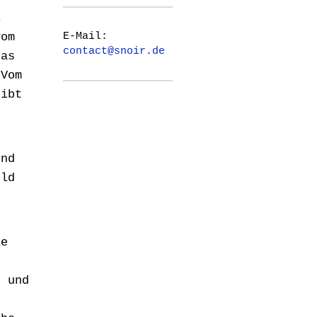
l
E-Mail:
vom
contact@snoir.de
das
 Vom
gibt
.
und
eld
ie
r und