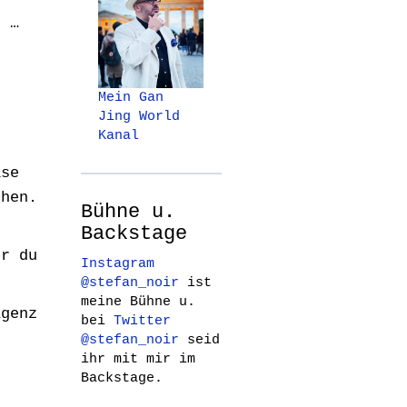
. …
Mein Gan
Jing World
Kanal
ase
ehen.
Bühne u.
Backstage
er du
Instagram
@stefan_noir
ist
meine Bühne u.
igenz
bei
Twitter
@stefan_noir
seid
ihr mit mir im
Backstage.