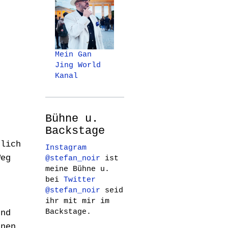
Mein Gan
Jing World
Kanal
Bühne u.
Backstage
glich
Instagram
Weg
@stefan_noir
ist
meine Bühne u.
g
bei
Twitter
@stefan_noir
seid
n
ihr mit mir im
Backstage.
und
enen