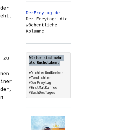
n
r
 der
c
DerFreytag.de
-
h
geht.
Der Freytag: die
f
wöchentliche
o
Kolumne
r
:
g
t zu
Wörter sind mehr 
als Buchstaben.
#DichterUndDenker
chen
#Tondichter
einer
#DerFreytag   
#ErstMalKaffee  
eder,
#BuchDesTages
in