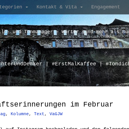
tegorien
Kontakt & Vita
Engagement
ild- und Tonmanager – Wörter sind mehr als Bu
chterUndDenker | #ErstMalKaffee | #Tondic
aftserinnerungen im Februar
tag
,
Kolumne
,
Text
,
VaGJW