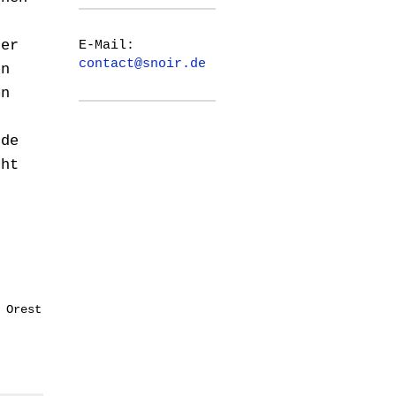
der
E-Mail:
contact@snoir.de
en
on
t
nde
cht
 Orest