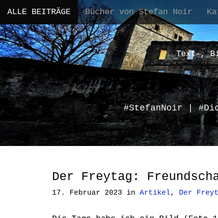
M
S
ALLE BEITRÄGE
Bücher von Stefan Noir
Ka
a
k
i
i
n
p
m
t
Text-, B
e
o
n
c
u
o
n
#StefanNoir | #Di
t
e
n
t
Der Freytag: Freundsch
17. Februar 2023
in
Artikel
,
Der Frey