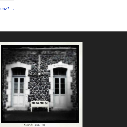
genz? →